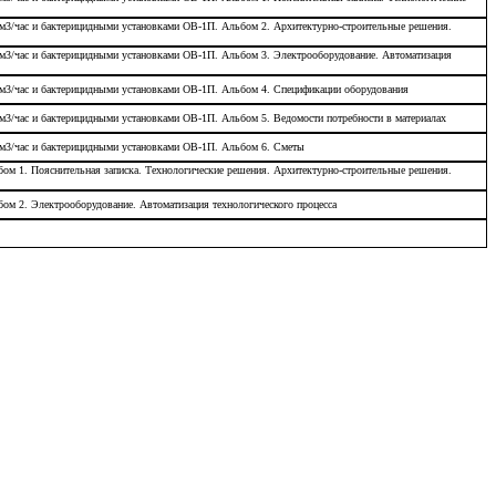
0 м3/час и бактерицидными установками ОВ-1П. Альбом 2. Архитектурно-строительные решения.
0 м3/час и бактерицидными установками ОВ-1П. Альбом 3. Электрооборудование. Автоматизация
0 м3/час и бактерицидными установками ОВ-1П. Альбом 4. Спецификации оборудования
 м3/час и бактерицидными установками ОВ-1П. Альбом 5. Ведомости потребности в материалах
0 м3/час и бактерицидными установками ОВ-1П. Альбом 6. Сметы
ьбом 1. Пояснительная записка. Технологические решения. Архитектурно-строительные решения.
бом 2. Электрооборудование. Автоматизация технологического процесса