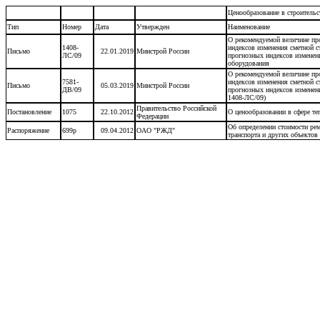
Ценообразование в строитель
Тип
Номер
Дата
Утвержден
Наименование
О рекомендуемой величине про
1408-
индексов изменения сметной с
Письмо
22.01.2019
Минстрой России
ЛС/09
прогнозных индексов изменени
оборудования
О рекомендуемой величине про
7581-
индексов изменения сметной с
Письмо
05.03.2019
Минстрой России
ДВ/09
прогнозных индексов изменени
1408-ЛС/09)
Правительство Российской
Постановление
1075
22.10.2012
О ценообразовании в сфере т
Федеpации
Об определении стоимости ре
Распоряжение
699р
09.04.2012
ОАО "РЖД"
транспорта и других объект